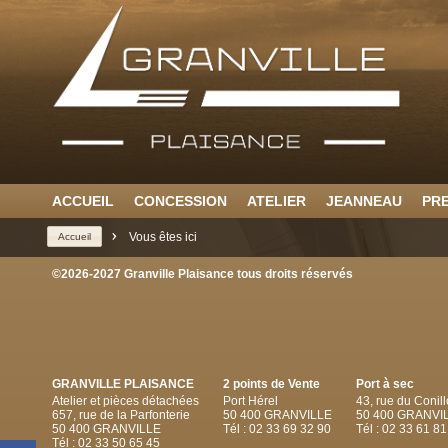
ACCUEIL
CONCESSION
ATELIER
JEANNEAU
PR
>
Vous êtes ici
Accueil
©2026-2027 Granville Plaisance tous droits réservés
GRANVILLE PLAISANCE
2 points de Vente
Port à sec
Atelier et pièces détachées
Port Hérel
43, rue du Conill
657, rue de la Parfonterie
50 400 GRANVILLE
50 400 GRANVI
50 400 GRANVILLE
Tél : 02 33 69 32 90
Tél : 02 33 61 81
Tél : 02 33 50 65 45