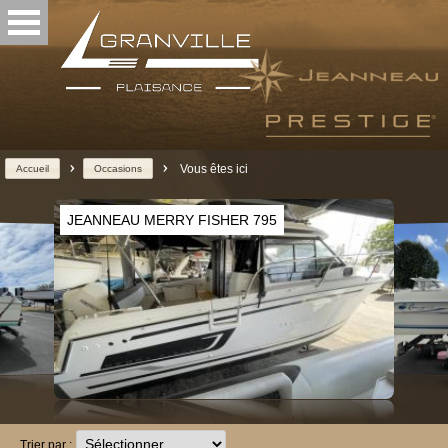
>
>
Vous êtes ici
Accueil
Occasions
JEANNEAU MERRY FISHER 795
Trier par :