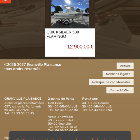
QUICKSILVER 530
FLAMINGO
12 900.00 €
©2026-2027 Granville Plaisance
Accueil
tous droits réservés
Mentions légales
Politique de confidentialité
Contact / Plan
GRANVILLE PLAISANCE
2 points de Vente
Port à sec
Atelier et pièces détachées
Port Hérel
43, rue du Conillot
657, rue de la Parfonterie
50 400 GRANVILLE
50 400 GRANVILLE
50 400 GRANVILLE
Tél : 02 33 69 32 90
Tél : 02 33 61 81 53
Tél : 02 33 50 65 45
Vente Showroom
43 rue du conillot
50400 Granville
Tél : 02 50 71 10 41
Tél : 06 09 26 96 48
Horaires d'ouverture